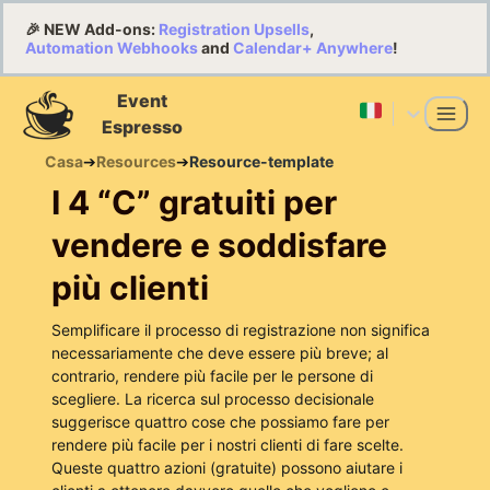
🎉 NEW Add-ons:
Registration Upsells
,
Automation Webhooks
and
Calendar+ Anywhere
!
Event
Espresso
Casa
➔
Resources
➔
Resource-template
I 4 “C” gratuiti per
vendere e soddisfare
più clienti
Semplificare il processo di registrazione non significa
necessariamente che deve essere più breve; al
contrario, rendere più facile per le persone di
scegliere. La ricerca sul processo decisionale
suggerisce quattro cose che possiamo fare per
rendere più facile per i nostri clienti di fare scelte.
Queste quattro azioni (gratuite) possono aiutare i