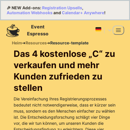
🎉 NEW Add-ons:
Registration Upsells
,
Automation Webhooks
and
Calendar+ Anywhere
!
Event
Espresso
Heim
➔
Resources
➔
Resource-template
Das 4 kostenlose „C“ zu
verkaufen und mehr
Kunden zufrieden zu
stellen
Die Vereinfachung Ihres Registrierungsprozesses
bedeutet nicht notwendigerweise, dass er kürzer sein
muss, sondern es den Menschen einfacher zu wählen
ist. Die Entscheidungsforschung schlägt vier Dinge
vor, die wir tun können, um unseren Kunden die
Entscheidungsfindung zu erleichtern. Diese vier