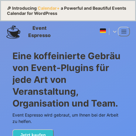
🎉 Introducing
Calendar+
a Powerful and Beautiful Events
Calendar for WordPress
Event
Espresso
Eine koffeinierte Gebräu
von Event-Plugins für
jede Art von
Veranstaltung,
Organisation und Team.
Event Espresso wird gebraut, um Ihnen bei der Arbeit
zu helfen.
Jetzt kaufen