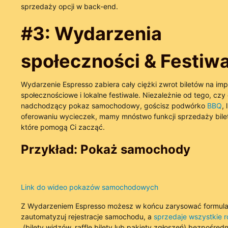
sprzedaży opcji w back-end.
#3: Wydarzenia
społeczności & Festiwa
Wydarzenie Espresso zabiera cały ciężki zwrot biletów na im
społecznościowe i lokalne festiwale. Niezależnie od tego, czy
nadchodzący pokaz samochodowy, gościsz podwórko
BBQ
,
oferowaniu wycieczek, mamy mnóstwo funkcji sprzedaży biletó
które pomogą Ci zacząć.
Przykład: Pokaż samochody
Link do wideo pokazów samochodowych
Z Wydarzeniem Espresso możesz w końcu zarysować formula
zautomatyzuj rejestracje samochodu, a
sprzedaje wszystkie r
(bilety widzów, raffle bilety lub pakiety zgłoszeń) bezpośredn