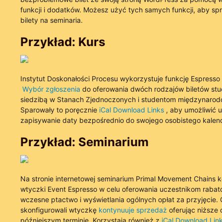
funkcji i dodatków. Możesz użyć tych samych funkcji, aby s
bilety na seminaria.
Przykład: Kurs
Instytut Doskonałości Procesu wykorzystuje funkcję Espresso
Wybór zgłoszenia
do oferowania dwóch rodzajów biletów st
siedzibą w Stanach Zjednoczonych i studentom międzynaro
Sparowały to poręcznie
iCal Download Links
, aby umożliwić 
zapisywanie daty bezpośrednio do swojego osobistego kalen
Przykład: Seminarium
Na stronie internetowej seminarium Primal Movement Chains k
wtyczki Event Espresso w celu oferowania uczestnikom rabat
wczesne ptactwo i wyświetlania ogólnych opłat za przyjęcie.
skonfigurowali wtyczkę
kontynuuje sprzedaż
oferując niższe
późniejszym terminie. Korzystają również z
iCal Download Lin