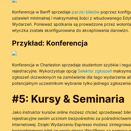
Konferencja w Banff sprzedaje
paczki biletów
poprzez konfig
ustawień minimalnej i maksymalnej ilości z wbudowanego Edy
Wydarzeń. Ponieważ spotkania są prowadzone przez wolonta
wtyczka została skonfigurowana do akceptowania darowizn.
Przykład: Konferencja
Konferencja w Charleston sprzedaje studentom szybkie i regul
rejestracyjne. Wykorzystuje opcję
Selektor zgłoszeń
maksymal
zgłoszeń dozwolonych na zamówienie dla tego wydarzenia ab
potencjalnym uczestnikom wybranie tylko jednego zgłoszenia
#5: Kursy & Seminaria
Jako instruktor kursów online możesz chcieć sprzedawać bile
rejestracyjne swoim uczniom bezpośrednio za pośrednictwem 
internetowej. Dzięki Wydarzeniu Espresso możesz zintegrowa
bezproblemowe bilet ze swoją stroną WordPress za pomocą