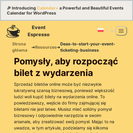
🎉 Introducing
Calendar+
a Powerful and Beautiful Events
Calendar for WordPress
Event
Espresso
Strona
Deas-to-start-your-event-
➔
Resources
➔
główna
ticketing-business
Pomysły, aby rozpocząć
bilet z wydarzenia
Sprzedaż biletów online może być niezwykle
lukratywną szansą biznesową, ponieważ większość
ludzi woli kupić bilety na wydarzenia online. To
powiedziawszy, wejście do firmy zajmującej się
biletami nie jest łatwe. Musisz mieć solidny pomysł
biznesowy i odpowiednie narzędzia w swoim
arsenale, aby zrealizować swój pomysł. Mając to na
uwadze, w tym artykule, podzielamy się kilkoma