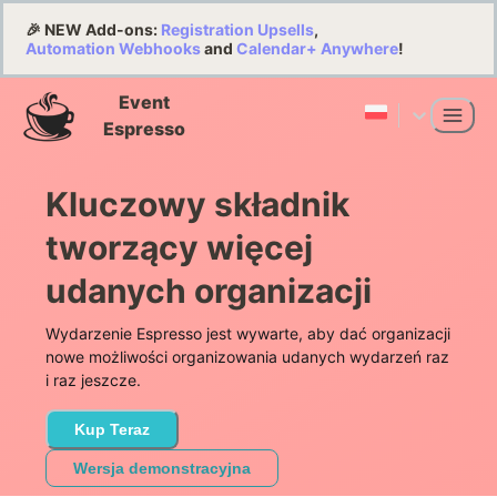
🎉 NEW Add-ons:
Registration Upsells
,
Automation Webhooks
and
Calendar+ Anywhere
!
Event
Espresso
Kluczowy składnik
tworzący więcej
udanych organizacji
Wydarzenie Espresso jest wywarte, aby dać organizacji
nowe możliwości organizowania udanych wydarzeń raz
i raz jeszcze.
Kup Teraz
Wersja demonstracyjna