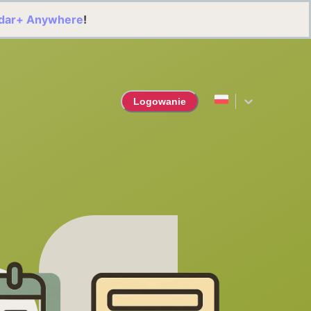
dar+ Anywhere
!
Logowanie