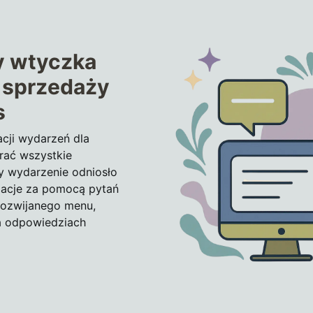
y wtyczka
i sprzedaży
s
acji wydarzeń dla
erać wszystkie
y wydarzenie odniosło
macje za pomocą pytań
 rozwijanego menu,
a odpowiedziach