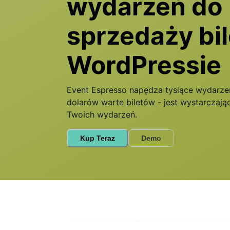
wydarzeń do
sprzedaży bi
WordPressie
Event Espresso napędza tysiące wydarzeń
dolarów warte biletów - jest wystarczają
Twoich wydarzeń.
Kup Teraz
Demo