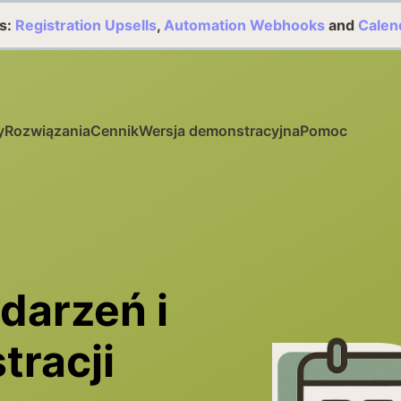
s:
Registration Upsells
,
Automation Webhooks
and
Calen
y
Rozwiązania
Cennik
Wersja demonstracyjna
Pomoc
darzeń i
tracji