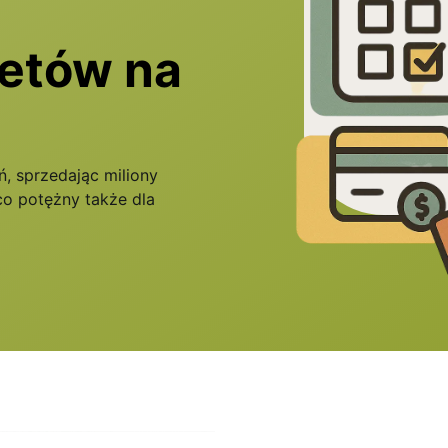
letów na
, sprzedając miliony
co potężny także dla