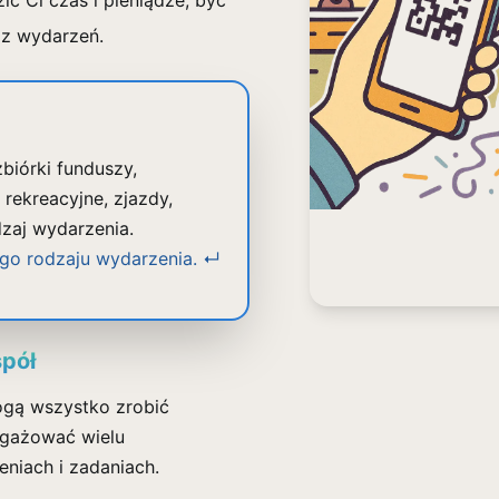
ć Ci czas i pieniądze, być
 z wydarzeń.
zbiórki funduszy,
 rekreacyjne, zjazdy,
dzaj wydarzenia.
go rodzaju wydarzenia.
↵
spół
ogą wszystko zrobić
ngażować wielu
niach i zadaniach.