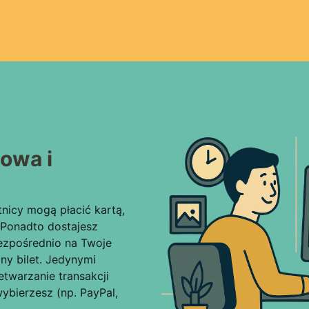
owa i
nicy mogą płacić kartą,
. Ponadto dostajesz
bezpośrednio na Twoje
ny bilet. Jedynymi
etwarzanie transakcji
ybierzesz (np. PayPal,