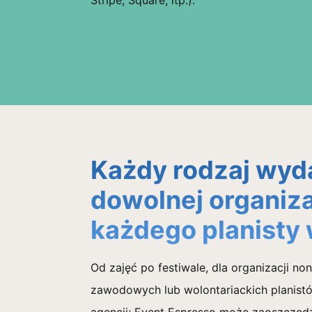
Stripe, Square, itp.).
Każdy rodzaj wyda
dowolnej organizac
każdego planisty
Od zajęć po festiwale, dla organizacji non-
zawodowych lub wolontariackich planist