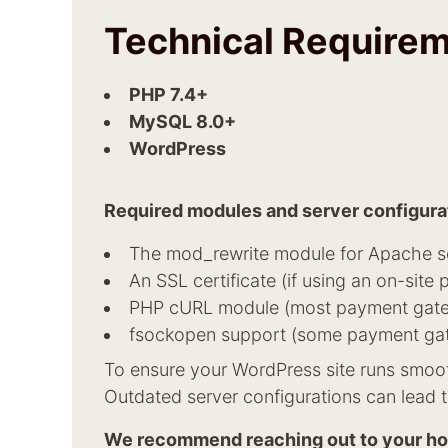
Technical Require
PHP 7.4+
MySQL 8.0+
WordPress
Required modules and server configura
The mod_rewrite module for Apache ser
An SSL certificate (if using an on-sit
PHP cURL module (most payment gatew
fsockopen support (some payment gate
To ensure your WordPress site runs smooth
Outdated server configurations can lead t
We recommend reaching out to your host