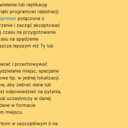
ielenie lub replikację
zięki programowi rejestracji
spresso
połączone z
zenie i zacząć akceptować
iej czasu na przygotowanie
zasu na spędzenie
szcze lepszym niż Ty lub
zbierać i przechowywać
ydzielanie miejsc, specjalne
e itp. w jednej lokalizacji.
ów, aby zebrać dane lub
est odpowiedzieć na pytania,
lub uczestniczy w danej
 dane w formacie
m miejscu.
entom w uszczęśliwym (i na