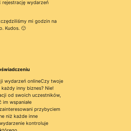
 rejestrację wydarzeń
zczędziliśmy mi godzin na
o. Kudos. 🙂
oświadczeniu
Czy twoje
 każdy inny biznes? Nie!
acji od swoich uczestników,
ć im wspaniałe
 zainteresowani przybyciem
ne niż każde inne
wydarzenie kontroluje
 którego