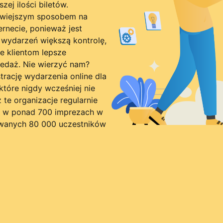
ej ilości biletów.
łatwiejszym sposobem na
ernecie, ponieważ jest
 wydarzeń większą kontrolę,
e klientom lepsze
edaż. Nie wierzyć nam?
rację wydarzenia online dla
 które nigdy wcześniej nie
z te organizacje regularnie
w w ponad 700 imprezach w
rowanych 80 000 uczestników