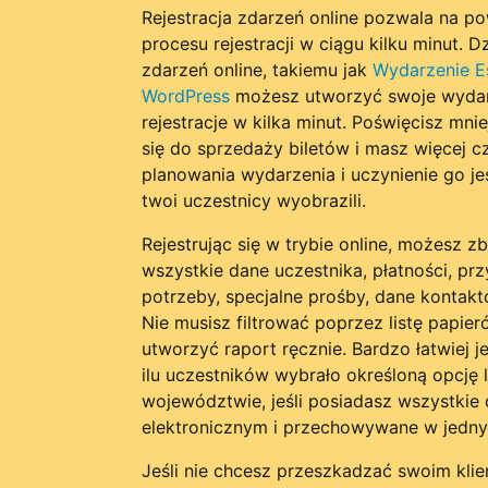
Rejestracja zdarzeń online pozwala na pow
procesu rejestracji w ciągu kilku minut. D
zdarzeń online, takiemu jak
Wydarzenie E
WordPress
możesz utworzyć swoje wydar
rejestracje w kilka minut. Poświęcisz mn
się do sprzedaży biletów i masz więcej c
planowania wydarzenia i uczynienie go je
twoi uczestnicy wyobrazili.
Rejestrując się w trybie online, możesz 
wszystkie dane uczestnika, płatności, prz
potrzeby, specjalne prośby, dane kontaktow
Nie musisz filtrować poprzez listę papier
utworzyć raport ręcznie. Bardzo łatwiej j
ilu uczestników wybrało określoną opcję 
województwie, jeśli posiadasz wszystkie
elektronicznym i przechowywane w jedny
Jeśli nie chcesz przeszkadzać swoim kli