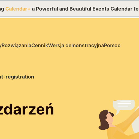
ing
Calendar+
a Powerful and Beautiful Events Calendar f
y
Rozwiązania
Cennik
Wersja demonstracyjna
Pomoc
t-registration
 zdarzeń