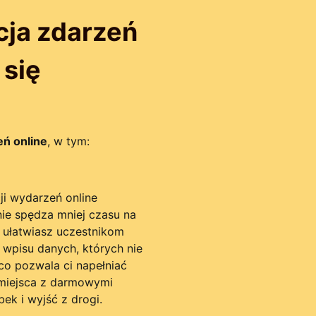
cja zdarzeń
 się
eń online
, w tym:
ie spędza mniej czasu na
b ułatwiasz uczestnikom
ją wpisu danych, których nie
 co pozwala ci napełniać
 miejsca z darmowymi
ek i wyjść z drogi.