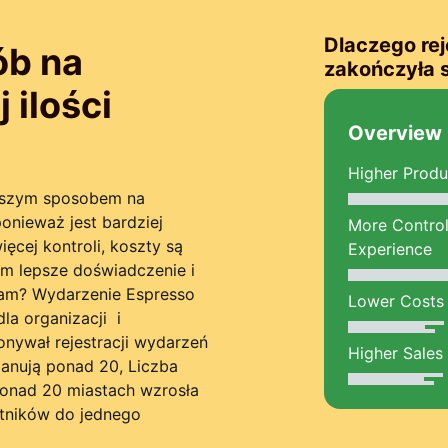
Dlaczego rej
ób na
zakończyła 
 ilości
Overview
Higher Produ
ejszym sposobem na
ponieważ jest bardziej
More Control
ęcej kontroli, koszty są
Experience
om lepsze doświadczenie i
nam? Wydarzenie Espresso
Lower Costs
dla organizacji
i
onywał rejestracji wydarzeń
Higher Sales
planują ponad 20, Liczba
onad 20 miastach wzrosła
stników do jednego