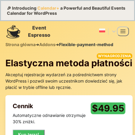
🎉 Introducing
Calendar+
a Powerful and Beautiful Events
Calendar for WordPress
Event
Espresso
Strona główna
➔
Addons
➔
Flexible-payment-method
WYNAGRODZENIA
Elastyczna metoda płatności
Akceptuj rejestracje wydarzeń za pośrednictwem strony
WordPress i pozwól swoim uczestnikom dowiedzieć się, jak
płacić w trybie offline lub ręcznie.
Cennik
$
49.95
Automatyczne odnawianie otrzymuje
30% zniżki.
Kup teraz!