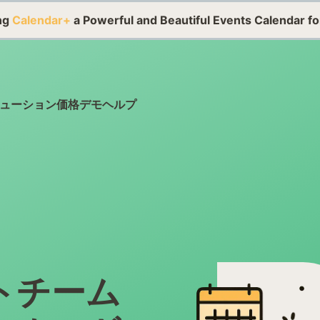
ing
Calendar+
a Powerful and Beautiful Events Calendar f
ューション
価格
デモ
ヘルプ
トチーム