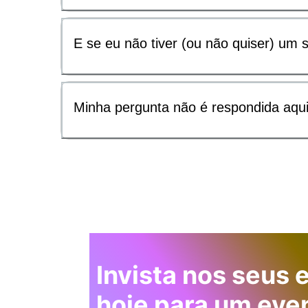
E se eu não tiver (ou não quiser) um
Minha pergunta não é respondida aqu
Invista nos seus 
hoje para um eve