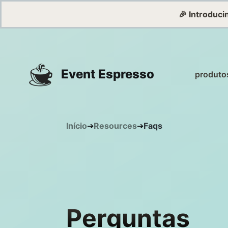
🎉 Introduc
Event Espresso
produto
Início
➔
Resources
➔
Faqs
Perguntas