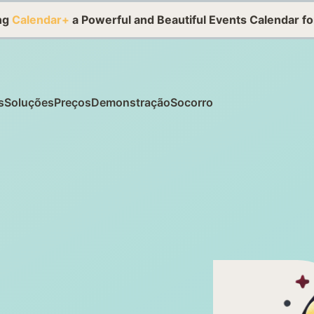
ing
Calendar+
a Powerful and Beautiful Events Calendar f
s
Soluções
Preços
Demonstração
Socorro