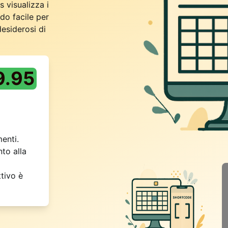
s visualizza i
do facile per
desiderosi di
9.95
enti.
to alla
tivo è