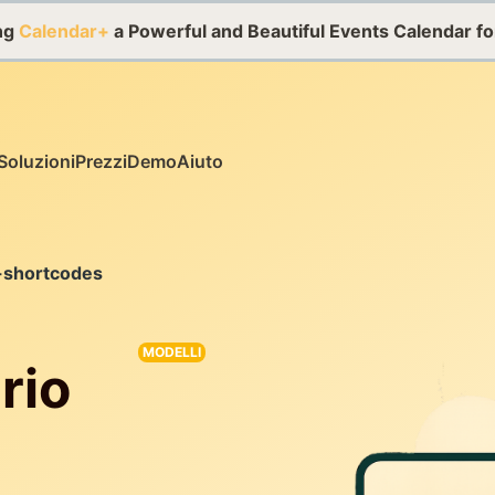
ing
Calendar+
a Powerful and Beautiful Events Calendar f
Soluzioni
Prezzi
Demo
Aiuto
-shortcodes
MODELLI
rio