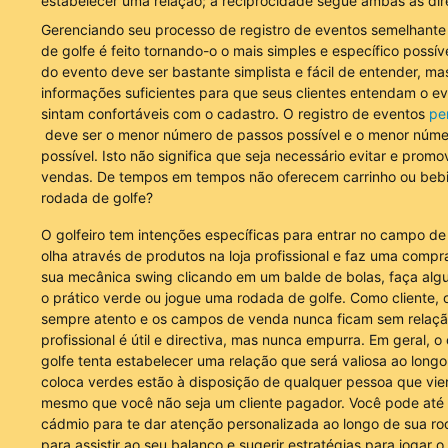
estabelecer uma relação; a reciprocidade segue ambas as dir
Gerenciando seu processo de registro de eventos semelhante
de golfe é feito tornando-o o mais simples e específico possív
do evento deve ser bastante simplista e fácil de entender, ma
informações suficientes para que seus clientes entendam o ev
sintam confortáveis com o cadastro. O registro de eventos
pe
deve ser o menor número de passos possível e o menor núme
possível. Isto não significa que seja necessário evitar e promo
vendas. De tempos em tempos não oferecem carrinho ou beb
rodada de golfe?
O golfeiro tem intenções específicas para entrar no campo de
olha através de produtos na loja profissional e faz uma compr
sua mecânica swing clicando em um balde de bolas, faça alg
o prático verde ou jogue uma rodada de golfe. Como cliente, o
sempre atento e os campos de venda nunca ficam sem relação
profissional é útil e directiva, mas nunca empurra. Em geral, 
golfe tenta estabelecer uma relação que será valiosa ao longo 
coloca verdes estão à disposição de qualquer pessoa que vier
mesmo que você não seja um cliente pagador. Você pode até 
cádmio para te dar atenção personalizada ao longo de sua ro
para assistir ao seu balanço e sugerir estratégias para jogar o