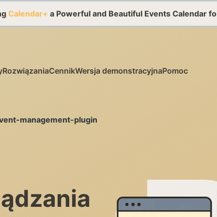
ing
Calendar+
a Powerful and Beautiful Events Calendar f
y
Rozwiązania
Cennik
Wersja demonstracyjna
Pomoc
vent-management-plugin
ządzania