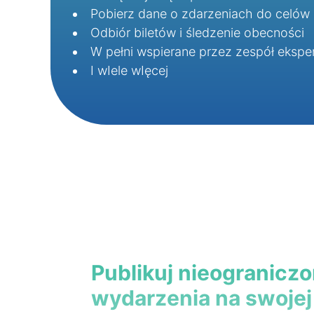
Pobierz dane o zdarzeniach do celów 
Odbiór biletów i śledzenie obecności
W pełni wspierane przez zespół eksp
I wIele wIęcej
Publikuj nieogranicz
wydarzenia na swojej