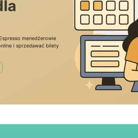
dla
 Espresso menedżerowie
line i sprzedawać bilety