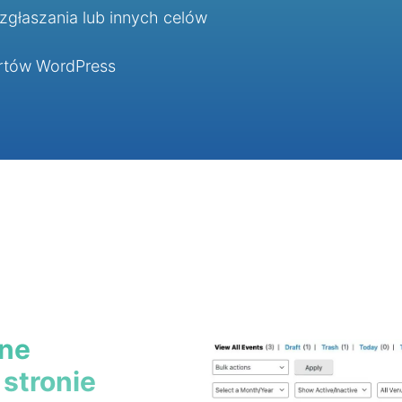
zgłaszania lub innych celów
ertów WordPress
one
 stronie