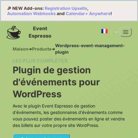
🎉 NEW Add-ons:
Registration Upsells
,
Automation Webhooks
and
Calendar+ Anywhere
!
Event
Espresso
Wordpress-event-management-
Maison
➔
Products
➔
plugin
LES PLUS COMPLÈTES
Plugin de gestion
d'événements pour
WordPress
Avec le plugin Event Espresso de gestion
d'événements, les gestionnaires d'événements comme
vous pouvez poster des événements en ligne et vendre
des billets sur votre propre site WordPress.