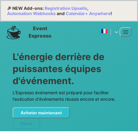
🎉 NEW Add-ons:
Registration Upsells
,
Automation Webhooks
and
Calendar+ Anywhere
!
Event
Espresso
L'énergie derrière de
puissantes équipes
d'événement.
L'Espresso événement est préparé pour faciliter
l'exécution d'événements réussis encore et encore.
Acheter maintenant
Démo