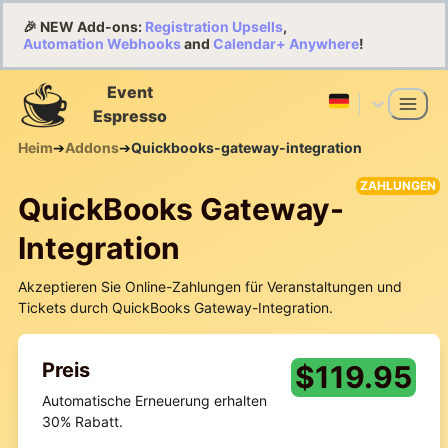
🎉 NEW Add-ons:
Registration Upsells
,
Automation Webhooks
and
Calendar+ Anywhere
!
Event
Espresso
Heim
➔
Addons
➔
Quickbooks-gateway-integration
ZAHLUNGEN
QuickBooks Gateway-
Integration
Akzeptieren Sie Online-Zahlungen für Veranstaltungen und
Tickets durch QuickBooks Gateway-Integration.
Preis
$
119.95
Automatische Erneuerung erhalten
30% Rabatt.