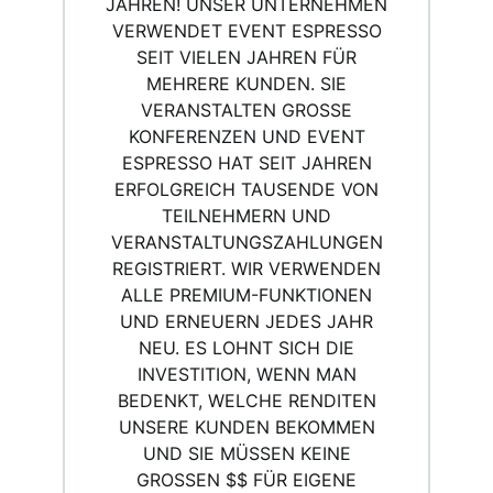
AHREN! UNSER UNTERNEHMEN V
ERWENDET EVENT ESPRESSO S
EIT VIELEN JAHREN FÜR M
EHRERE KUNDEN. SIE V
ERANSTALTEN GROSSE KO
NFERENZEN UND EVENT ES
PRESSO HAT SEIT JAHREN ER
FOLGREICH TAUSENDE VON TE
ILNEHMERN UND VE
RANSTALTUNGSZAHLUNGEN RE
GISTRIERT. WIR VERWENDEN AL
LE PREMIUM-FUNKTIONEN UN
D ERNEUERN JEDES JAHR NE
U. ES LOHNT SICH DIE IN
VESTITION, WENN MAN BE
DENKT, WELCHE RENDITEN UN
SERE KUNDEN BEKOMMEN UN
D SIE MÜSSEN KEINE GR
OSSEN $$ FÜR EIGENE ENT