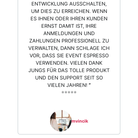
WICKLUNG AUSSCHALTEN, UM
DIES ZU ERREICHEN. WENN ES
IHNEN ODER IHREN KUNDEN ERN
ST DAMIT IST, IHRE ANM
ELDUNGEN UND ZAH
LUNGEN PROFESSIONELL ZU VER
WALTEN, DANN SCHLAGE ICH VOR
, DASS SIE EVENT ESPRESSO VER
WENDEN. VIELEN DANK JUN
GS FÜR DAS TOLLE PRODUKT UND
DEN SUPPORT SEIT SO VIE
LEN JAHREN!
”
⭐️⭐️⭐️⭐️⭐️
mvincik