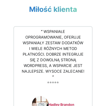
Miłość klienta
“
WSPANIAŁE
OPROGRAMOWANIE, OFERUJE
WSPANIAŁY ZESTAW DODATKÓW
I WIELE RÓŻNYCH METOD
PŁATNOŚCI. DOBRZE INTEGRUJE
SIĘ Z DOWOLNĄ STRONĄ
WORDPRESS, A WSPARCIE JEST
NAJLEPSZE. WYSOCE ZALECANE!
”
⭐️⭐️⭐️⭐️⭐️
Hadley Brandon