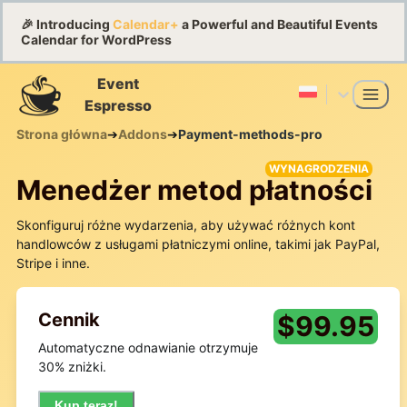
🎉 Introducing
Calendar+
a Powerful and Beautiful Events
Calendar for WordPress
Event
Espresso
Strona główna
➔
Addons
➔
Payment-methods-pro
WYNAGRODZENIA
Menedżer metod płatności
Skonfiguruj różne wydarzenia, aby używać różnych kont
handlowców z usługami płatniczymi online, takimi jak PayPal,
Stripe i inne.
Cennik
$
99.95
Automatyczne odnawianie otrzymuje
30% zniżki.
Kup teraz!