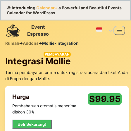
🎉 Introducing
Calendar+
a Powerful and Beautiful Events
Calendar for WordPress
Event
Espresso
Rumah
➔
Addons
➔
Mollie-integration
PEMBAYARAN
Integrasi Mollie
Terima pembayaran online untuk registrasi acara dan tiket Anda
di Eropa dengan Mollie.
Harga
$
99.95
Pembaharuan otomatis menerima
diskon 30%.
Beli Sekarang!