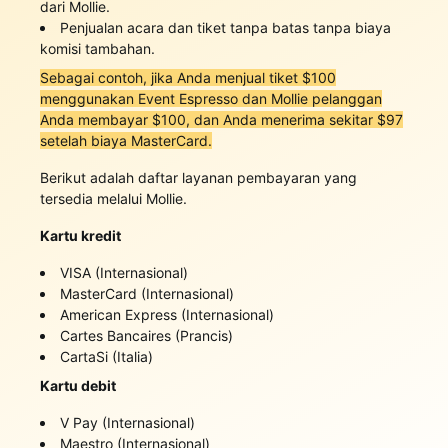
dari Mollie.
Penjualan acara dan tiket tanpa batas tanpa biaya
komisi tambahan.
Sebagai contoh, jika Anda menjual tiket $100
menggunakan Event Espresso dan Mollie pelanggan
Anda membayar $100, dan Anda menerima sekitar $97
setelah biaya MasterCard.
Berikut adalah daftar layanan pembayaran yang
tersedia melalui Mollie.
Kartu kredit
VISA (Internasional)
MasterCard (Internasional)
American Express (Internasional)
Cartes Bancaires (Prancis)
CartaSi (Italia)
Kartu debit
V Pay (Internasional)
Maestro (Internasional)