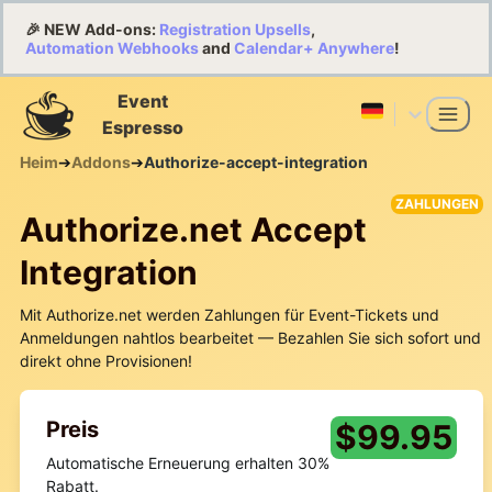
🎉 NEW Add-ons:
Registration Upsells
,
Automation Webhooks
and
Calendar+ Anywhere
!
Event
Espresso
Heim
➔
Addons
➔
Authorize-accept-integration
ZAHLUNGEN
Authorize.net Accept
Integration
Mit Authorize.net werden Zahlungen für Event-Tickets und
Anmeldungen nahtlos bearbeitet — Bezahlen Sie sich sofort und
direkt ohne Provisionen!
Preis
$
99.95
Automatische Erneuerung erhalten 30%
Rabatt.