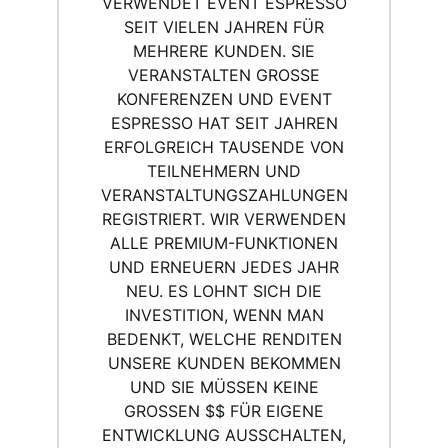
ERWENDET EVENT ESPRESSO S
EIT VIELEN JAHREN FÜR M
EHRERE KUNDEN. SIE V
ERANSTALTEN GROSSE KO
NFERENZEN UND EVENT ES
PRESSO HAT SEIT JAHREN ER
FOLGREICH TAUSENDE VON TE
ILNEHMERN UND VE
RANSTALTUNGSZAHLUNGEN RE
GISTRIERT. WIR VERWENDEN AL
LE PREMIUM-FUNKTIONEN UN
D ERNEUERN JEDES JAHR NE
U. ES LOHNT SICH DIE IN
VESTITION, WENN MAN BE
DENKT, WELCHE RENDITEN UN
SERE KUNDEN BEKOMMEN UN
D SIE MÜSSEN KEINE GR
OSSEN $$ FÜR EIGENE ENT
WICKLUNG AUSSCHALTEN, UM