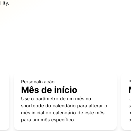
lity.
Personalização
P
Mês de início
Use o parâmetro de um mês no
U
o
shortcode do calendário para alterar o
s
mês inicial do calendário de este mês
m
para um mês específico.
p