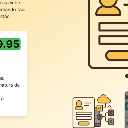
ess exibe
rnando fácil
estão
9.95
s.
natura da
 é