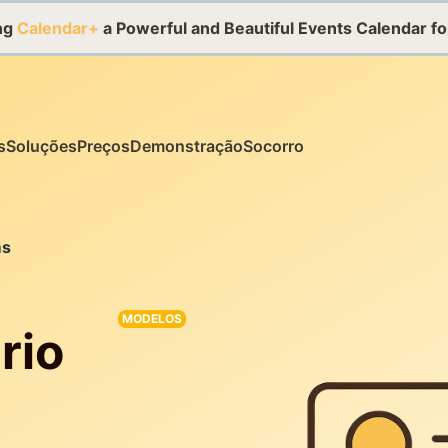
ing
Calendar+
a Powerful and Beautiful Events Calendar f
s
Soluções
Preços
Demonstração
Socorro
ms
MODELOS
rio