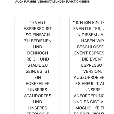
AUCH FÜR IHRE VERANSTALTUNGEN FUNKTIONIEREN.
“
EVENT
“
ICH BIN EIN TEDX-
ESPRESSO IST
EVENTLEITER, UND
SO EINFACH
IN DIESEM JAHR
ZU BEDIENEN
HABEN WIR
UND
BESCHLOSSEN,
DENNOCH
EVENT ESPRESSO,
REICH UND
DIE EVENT
STABIL ZU
ESPRESSO-
SEIN. ES IST
VERSION,
EIN
AUSZUPROBIEREN.
ECKPFEILER
ES ERFÜLLT ALLE
UNSERES
UNSERE
STANDORTES
ANFORDERUNGEN,
UND
UND ES GIBT VIELE
UNSERES
MÖGLICHKEITEN,