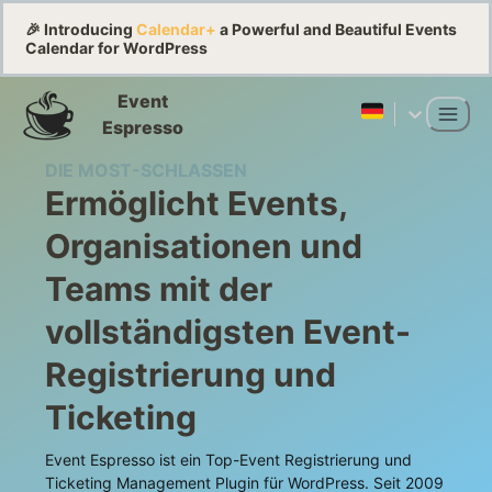
🎉 Introducing
Calendar+
a Powerful and Beautiful Events
Calendar for WordPress
Event
Espresso
DIE MOST-SCHLASSEN
Ermöglicht Events,
Organisationen und
Teams mit der
vollständigsten Event-
Registrierung und
Ticketing
Event Espresso ist ein Top-Event Registrierung und
Ticketing Management Plugin für WordPress. Seit 2009