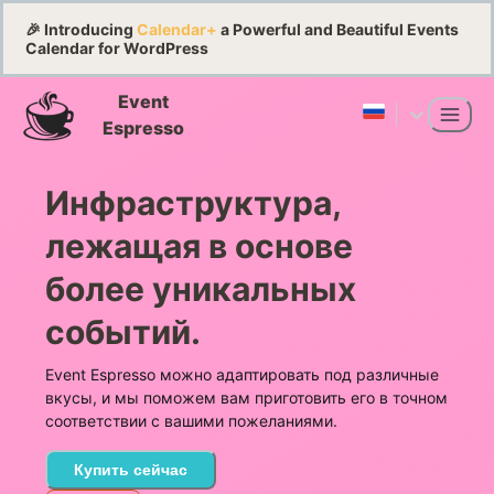
🎉 Introducing
Calendar+
a Powerful and Beautiful Events
Calendar for WordPress
Event
Espresso
Инфраструктура,
лежащая в основе
более уникальных
событий.
Event Espresso можно адаптировать под различные
вкусы, и мы поможем вам приготовить его в точном
соответствии с вашими пожеланиями.
Купить сейчас