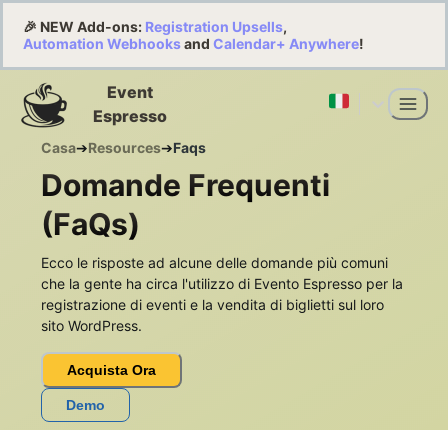
🎉 NEW Add-ons:
Registration Upsells
,
Automation Webhooks
and
Calendar+ Anywhere
!
Event
Espresso
Casa
➔
Resources
➔
Faqs
Domande Frequenti
(FaQs)
Ecco le risposte ad alcune delle domande più comuni
che la gente ha circa l'utilizzo di Evento Espresso per la
registrazione di eventi e la vendita di biglietti sul loro
sito WordPress.
Acquista Ora
Demo