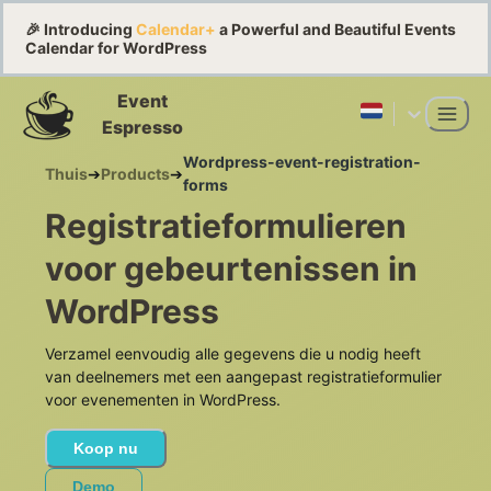
🎉 Introducing
Calendar+
a Powerful and Beautiful Events
Calendar for WordPress
Event
Espresso
Wordpress-event-registration-
Thuis
➔
Products
➔
forms
Registratieformulieren
voor gebeurtenissen in
WordPress
Verzamel eenvoudig alle gegevens die u nodig heeft
van deelnemers met een aangepast registratieformulier
voor evenementen in WordPress.
Koop nu
Demo