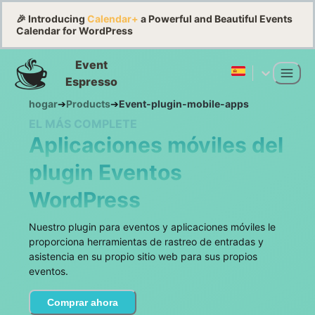
🎉 Introducing
Calendar+
a Powerful and Beautiful Events
Calendar for WordPress
Event
Espresso
hogar
➔
Products
➔
Event-plugin-mobile-apps
EL MÁS COMPLETE
Aplicaciones móviles del
plugin Eventos
WordPress
Nuestro plugin para eventos y aplicaciones móviles le
proporciona herramientas de rastreo de entradas y
asistencia en su propio sitio web para sus propios
eventos.
Comprar ahora