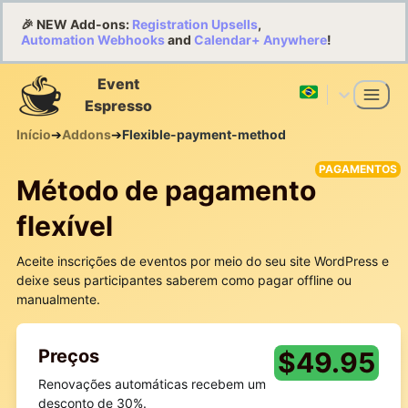
🎉 NEW Add-ons:
Registration Upsells
,
Automation Webhooks
and
Calendar+ Anywhere
!
Event
Espresso
Início
➔
Addons
➔
Flexible-payment-method
PAGAMENTOS
Método de pagamento
flexível
Aceite inscrições de eventos por meio do seu site WordPress e
deixe seus participantes saberem como pagar offline ou
manualmente.
Preços
$
49.95
Renovações automáticas recebem um
desconto de 30%.