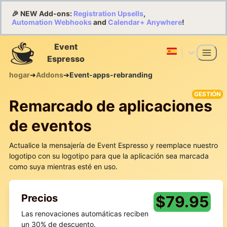
🎉 NEW Add-ons:
Registration Upsells
,
Automation Webhooks
and
Calendar+ Anywhere
!
Event
Espresso
hogar
➔
Addons
➔
Event-apps-rebranding
GESTIÓN
Remarcado de aplicaciones
de eventos
Actualice la mensajería de Event Espresso y reemplace nuestro
logotipo con su logotipo para que la aplicación sea marcada
como suya mientras esté en uso.
Precios
$
79.95
Las renovaciones automáticas reciben
un 30% de descuento.