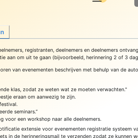
en
eelnemers, registranten, deelnemers en deelnemers ontvan
atie aan om uit te gaan (bijvoorbeeld, herinnering 2 of 3 da
atoren van evenementen beschrijven met behulp van de autom
gende klas, zodat ze weten wat ze moeten verwachten."
estje eraan om aanwezig te zijn.
estival.
eerde seminars.”
ag voor een workshop naar alle deelnemers.
tificatie extensie voor evenementen registratie systeem 
ets in de herinneringsmail te verzenden zodat ze kunnen w