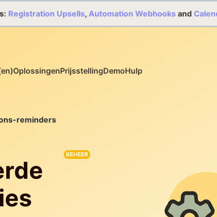
s:
Registration Upsells
,
Automation Webhooks
and
Calen
(en)
Oplossingen
Prijsstelling
Demo
Hulp
ions-reminders
BEHEER
erde
ies