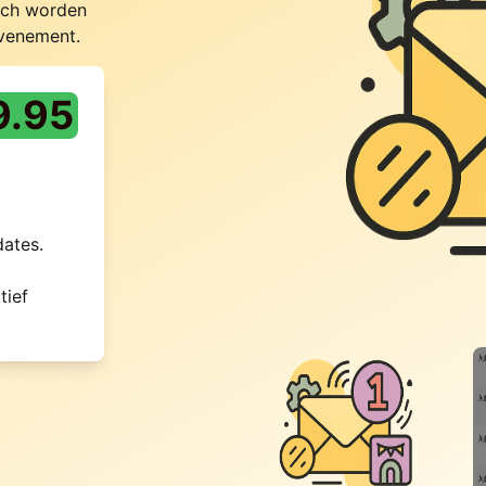
sch worden
evenement.
9.95
ates.
tief