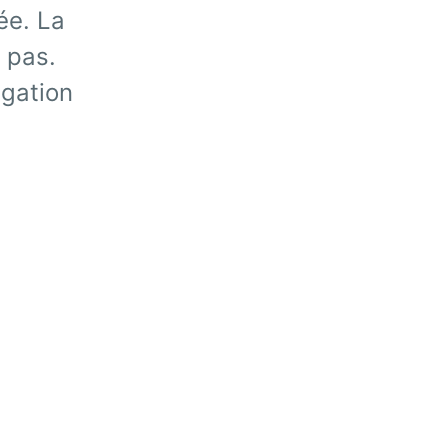
ée. La
 pas.
igation