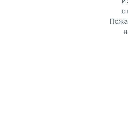
И
с
Пожа
н