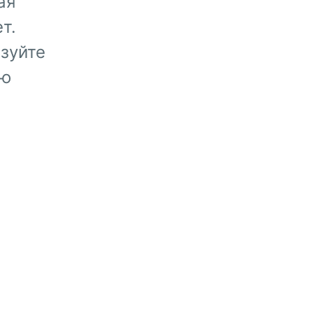
ая
т.
зуйте
ую