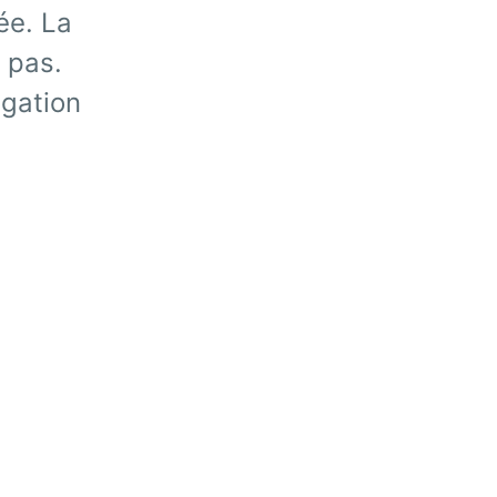
ée. La
 pas.
igation