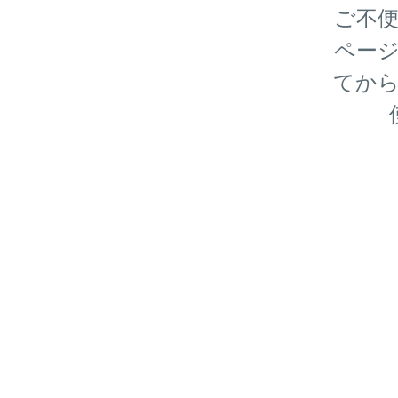
ご不
ペー
てか