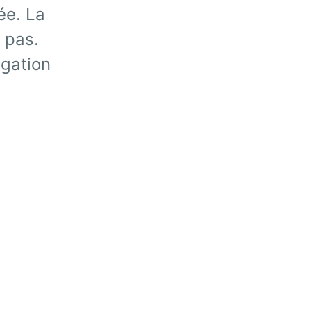
ée. La
 pas.
igation