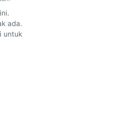
ni.
ak ada.
i untuk