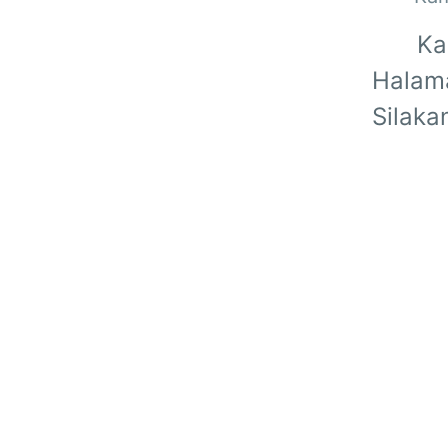
Ka
Halama
Silaka