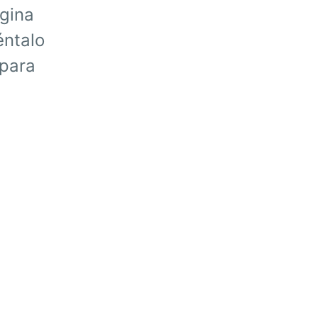
ágina
éntalo
 para