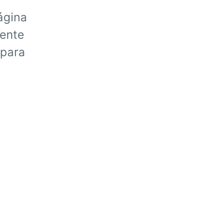
ágina
Tente
 para