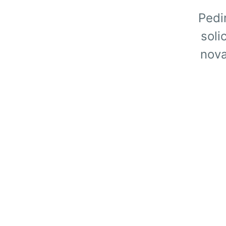
Pedi
soli
nova