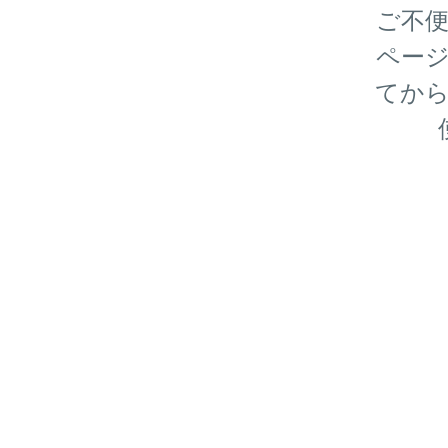
ご不
ペー
てか