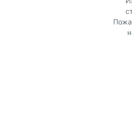
И
с
Пожа
н