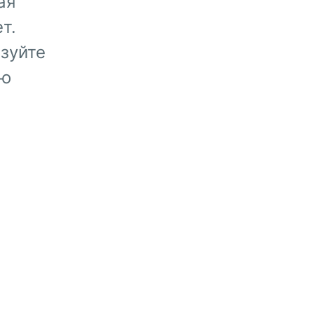
ая
т.
зуйте
ую