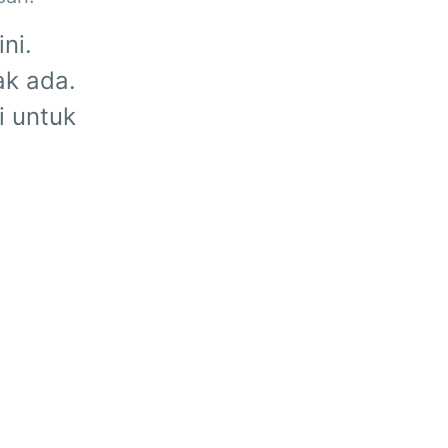
ni.
ak ada.
i untuk