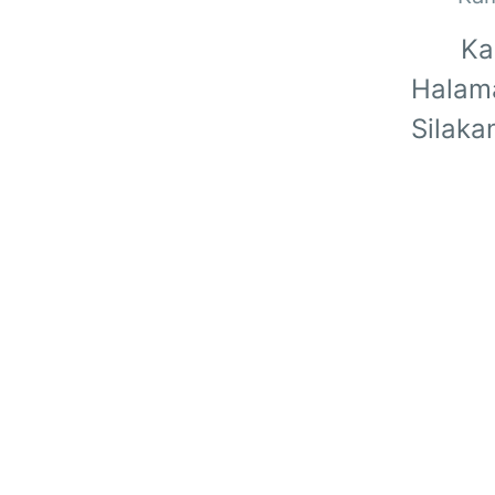
Ka
Halama
Silaka