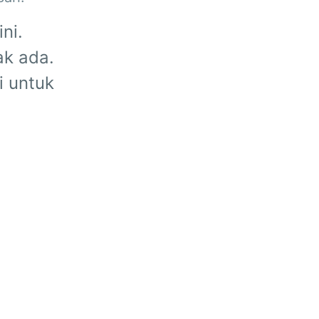
ni.
ak ada.
i untuk