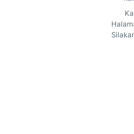
Ka
Halama
Silaka