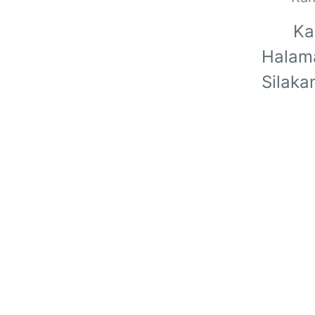
Ka
Halama
Silaka