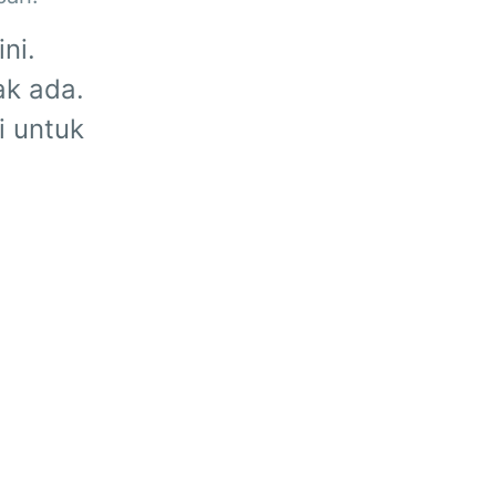
ni.
ak ada.
i untuk