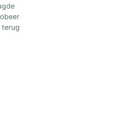
agde
robeer
 terug