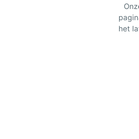
Onz
pagin
het l