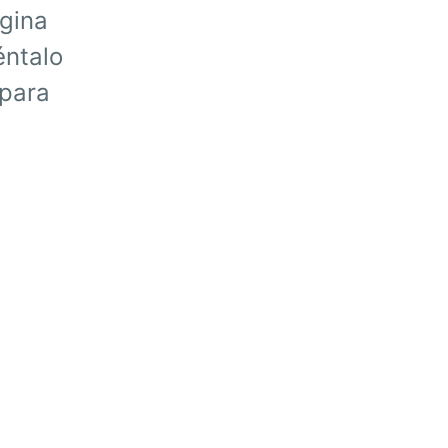
ágina
éntalo
 para