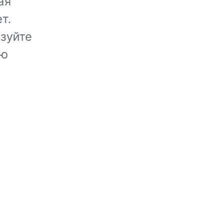
ая
т.
зуйте
ую