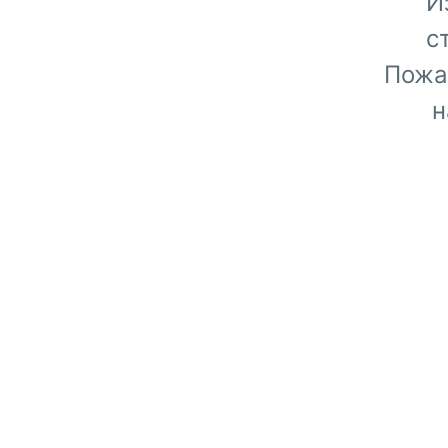
И
с
Пожа
н