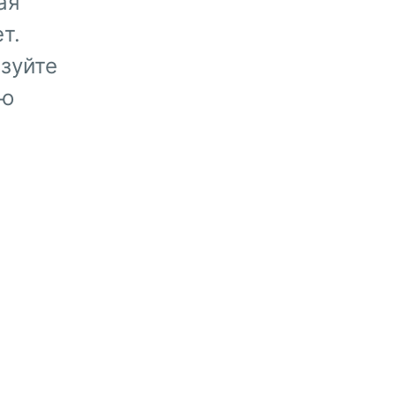
ая
т.
зуйте
ую