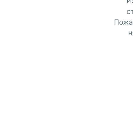
И
с
Пожа
н