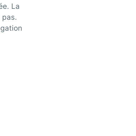
ée. La
 pas.
igation