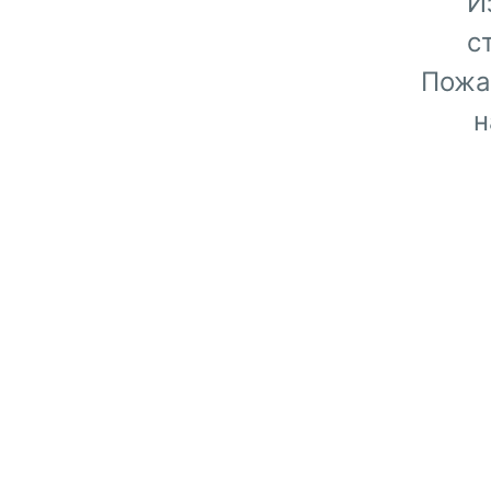
И
с
Пожа
н