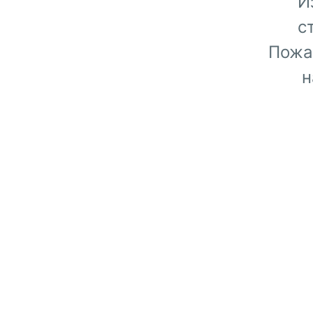
И
с
Пожа
н