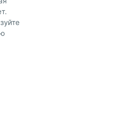
ая
т.
зуйте
ую