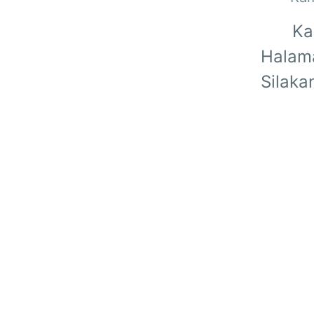
Ka
Halama
Silaka