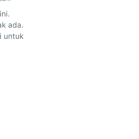
ni.
ak ada.
i untuk